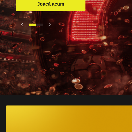
Joacă acum