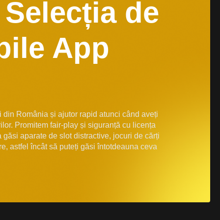
Selecția de
bile App
ii din România și ajutor rapid atunci când aveți
ilor. Promitem fair-play și siguranță cu licența
ăsi aparate de slot distractive, jocuri de cărți
re, astfel încât să puteți găsi întotdeauna ceva