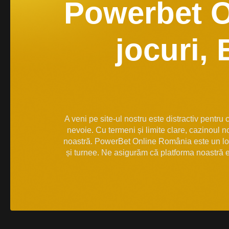
Powerbet O
jocuri,
A veni pe site-ul nostru este distractiv pentru
nevoie. Cu termeni și limite clare, cazinoul no
noastră. PowerBet Online România este un loc si
și turnee. Ne asigurăm că platforma noastră est