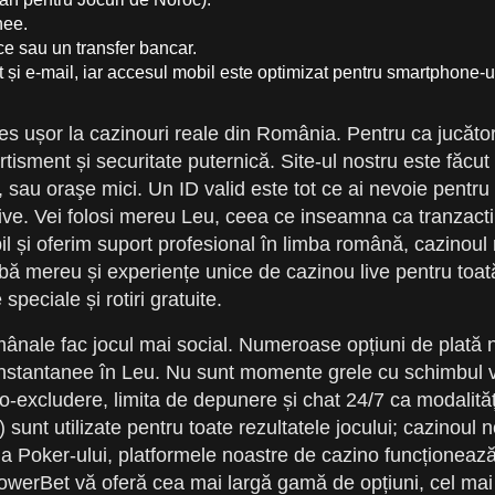
nee.
ice sau un transfer bancar.
t și e-mail, iar accesul mobil este optimizat pentru smartphone-ur
es ușor la cazinouri reale din România. Pentru ca jucători
tisment și securitate puternică. Site-ul nostru este făcut
au oraşe mici. Un ID valid este tot ce ai nevoie pentru a 
i live. Vei folosi mereu Leu, ceea ce inseamna ca tranzac
l și oferim suport profesional în limba română, cazinoul n
mbă mereu și experiențe unice de cazinou live pentru to
 speciale și rotiri gratuite.
ânale fac jocul mai social. Numeroase opțiuni de plată na
 instantanee în Leu. Nu sunt momente grele cu schimbul va
uto-excludere, limita de depunere și chat 24/7 ca modalit
nt utilizate pentru toate rezultatele jocului; cazinoul no
a Poker-ului, platformele noastre de cazino funcționează b
werBet vă oferă cea mai largă gamă de opțiuni, cel mai pe