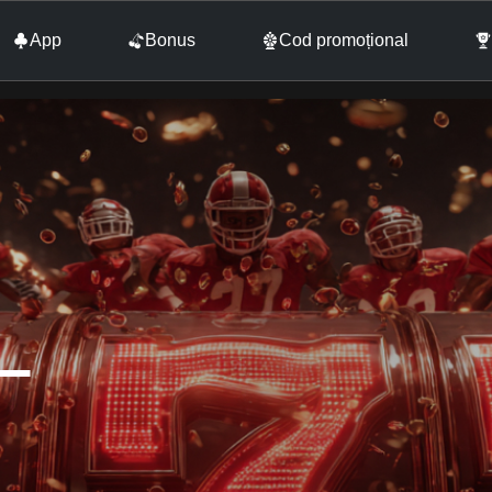
App
Bonus
Cod promoțional
–