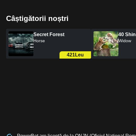
Câștigătorii noștri
Secret Forest
40 Shin
Horse
Widow
421Leu
PowerBet are licență de la ONJN (Oficiul Național Rom