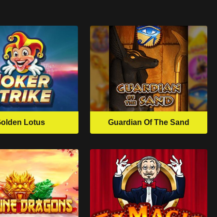
olden Lotus
Guardian Of The Sand